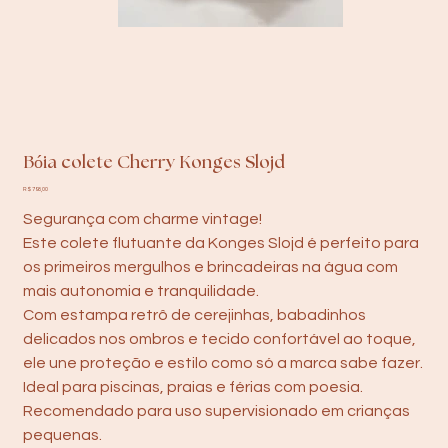
Bóia colete Cherry Konges Slojd
Preço
R$ 798,00
Segurança com charme vintage!
Este colete flutuante da Konges Slojd é perfeito para
os primeiros mergulhos e brincadeiras na água com
mais autonomia e tranquilidade.
Com estampa retrô de cerejinhas, babadinhos
delicados nos ombros e tecido confortável ao toque,
ele une proteção e estilo como só a marca sabe fazer.
Ideal para piscinas, praias e férias com poesia.
Recomendado para uso supervisionado em crianças
pequenas.