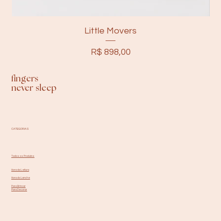
Little Movers
Preço
R$ 898,00
fingers
never sleep
CATEGORIAS
Todos os Produtos
Hora da Leitura
Hora do Lanche
Para Brincar
Para Decorar