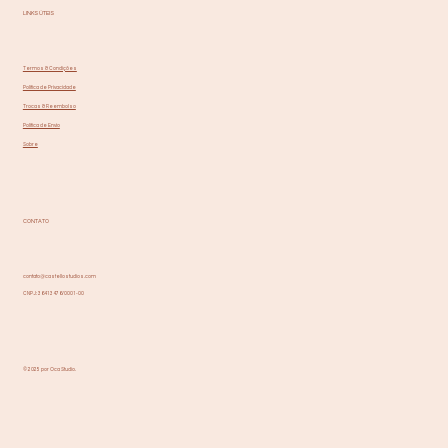
LINKS ÚTEIS
Termos & Condições
Política de Privacidade
Trocas & Reembolso
Política de Envio
Sobre
CONTATO
contato@castellostudios.com
CNPJ: 36413476/0001-00
© 2025 por Oca Studio.