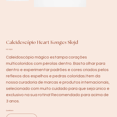
Caleidescópio Heart Konges Slojd
Preço
R$ 198,00
Caleidoscópio mágico estampa corações
multicoloridos com pérolas dentro. Basta olhar para
dentro e experimentar padrões e cores criados pelos
reflexos dos espelhos e pedras coloridas.Item da
nossa curadoria de marcas e produtos internacionais,
selecionado com muito cuidado para que seja único e
exclusivo na sua rotina! Recomendado para acima de
3 anos.
Quantidade