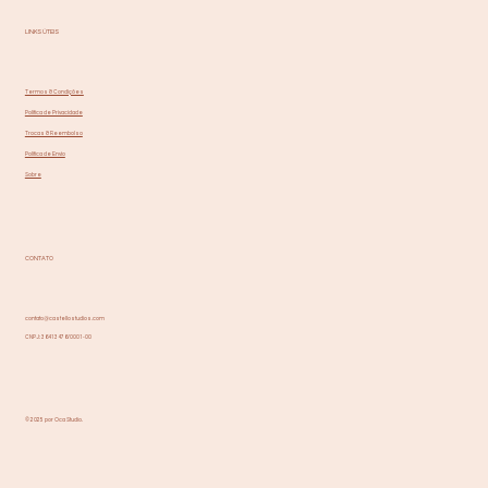
LINKS ÚTEIS
Termos & Condições
Política de Privacidade
Trocas & Reembolso
Política de Envio
Sobre
CONTATO
contato@castellostudios.com
CNPJ: 36413476/0001-00
© 2025 por Oca Studio.