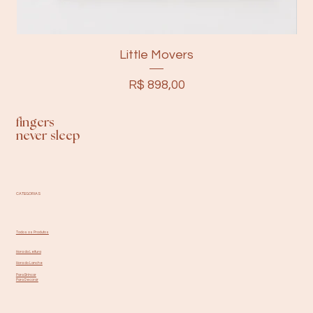
Little Movers
Preço
R$ 898,00
fingers
never sleep
CATEGORIAS
Todos os Produtos
Hora da Leitura
Hora do Lanche
Para Brincar
Para Decorar