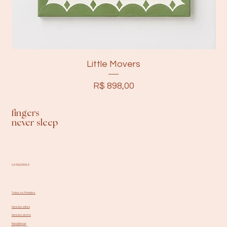
Little Movers
Preço
R$ 898,00
fingers
never sleep
CATEGORIAS
Todos os Produtos
Hora da Leitura
Hora do Lanche
Para Brincar