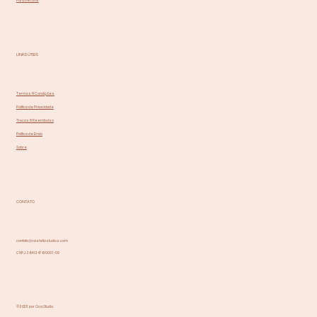
Para Decorar
LINKS ÚTEIS
Termos & Condições
Política de Privacidade
Trocas & Reembolso
Política de Envio
Sobre
CONTATO
contato@castellostudios.com
CNPJ: 36413476/0001-00
© 2025 por Oca Studio.