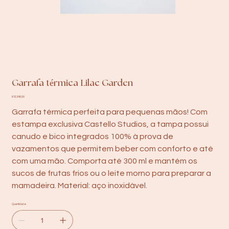
Garrafa térmica Lilac Garden
Preço
R$ 248,00
Garrafa térmica perfeita para pequenas mãos! Com
estampa exclusiva Castello Studios, a tampa possui
canudo e bico integrados 100% à prova de
vazamentos que permitem beber com conforto e até
com uma mão. Comporta até 300 ml e mantém os
sucos de frutas frios ou o leite morno para preparar a
mamadeira. Material: aço inoxidável.
Quantidade