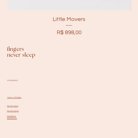
Little Movers
Preço
R$ 898,00
fingers
never sleep
CATEGORIAS
Todos os Produtos
Hora da Leitura
Hora do Lanche
Para Brincar
Para Decorar