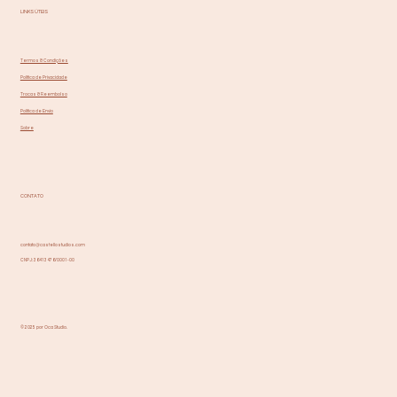
LINKS ÚTEIS
Termos & Condições
Política de Privacidade
Trocas & Reembolso
Política de Envio
Sobre
CONTATO
contato@castellostudios.com
CNPJ: 36413476/0001-00
© 2025 por Oca Studio.