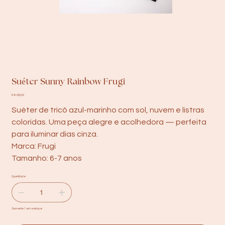
Suéter Sunny Rainbow Frugi
Preço
R$ 328,00
Suéter de tricô azul-marinho com sol, nuvem e listras
coloridas. Uma peça alegre e acolhedora — perfeita
para iluminar dias cinza.
Marca: Frugi
Tamanho: 6-7 anos
Quantidade
Somente 1 em estoque