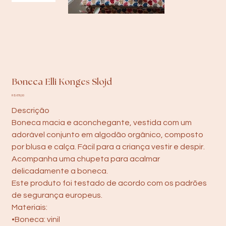
Boneca Elli Konges Slojd
Preço
R$ 678,00
Descrição
Boneca macia e aconchegante, vestida com um
adorável conjunto em algodão orgânico, composto
por blusa e calça. Fácil para a criança vestir e despir.
Acompanha uma chupeta para acalmar
delicadamente a boneca.
Este produto foi testado de acordo com os padrões
de segurança europeus.
Materiais:
•Boneca: vinil