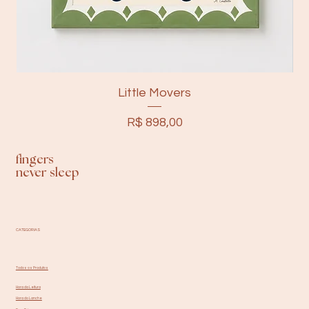
Little Movers
Preço
R$ 898,00
fingers
never sleep
CATEGORIAS
Todos os Produtos
Hora da Leitura
Hora do Lanche