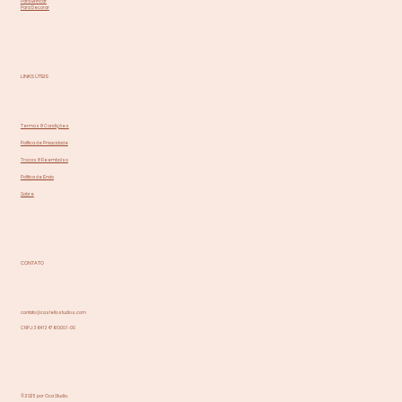
Para Brincar
Para Decorar
LINKS ÚTEIS
Termos & Condições
Política de Privacidade
Trocas & Reembolso
Política de Envio
Sobre
CONTATO
contato@castellostudios.com
CNPJ: 36413476/0001-00
© 2025 por Oca Studio.