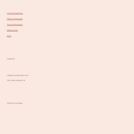
Termos & Condições
Política de Privacidade
Trocas & Reembolso
Política de Envio
Sobre
CONTATO
contato@castellostudios.com
CNPJ: 36413476/0001-00
© 2025 por Oca Studio.