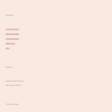
LINKS ÚTEIS
Termos & Condições
Política de Privacidade
Trocas & Reembolso
Política de Envio
Sobre
CONTATO
contato@castellostudios.com
CNPJ: 36413476/0001-00
© 2025 por Oca Studio.