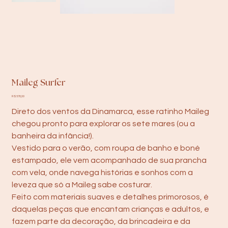
Maileg Surfer
Preço
R$ 578,00
Direto dos ventos da Dinamarca, esse ratinho Maileg
chegou pronto para explorar os sete mares (ou a
banheira da infância!).
Vestido para o verão, com roupa de banho e boné
estampado, ele vem acompanhado de sua prancha
com vela, onde navega histórias e sonhos com a
leveza que só a Maileg sabe costurar.
Feito com materiais suaves e detalhes primorosos, é
daquelas peças que encantam crianças e adultos, e
fazem parte da decoração, da brincadeira e da