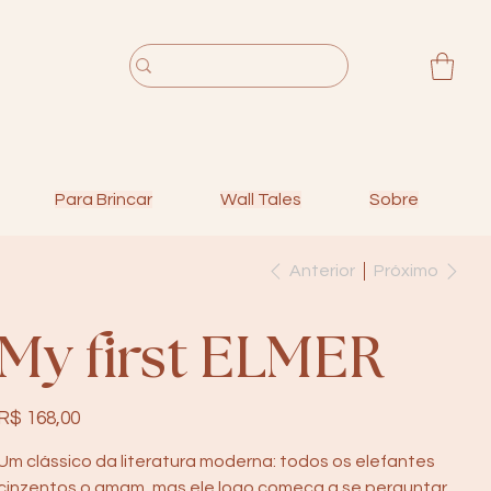
Para Brincar
Wall Tales
Sobre
Anterior
Próximo
My first ELMER
Preço
R$ 168,00
Um clássico da literatura moderna: todos os elefantes
cinzentos o amam, mas ele logo começa a se perguntar