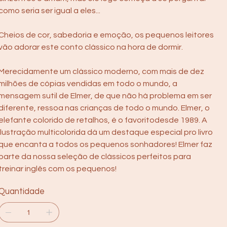
como seria ser igual a eles...
Cheios de cor, sabedoria e emoção, os pequenos leitores
vão adorar este conto clássico na hora de dormir.
Merecidamente um clássico moderno, com mais de dez
milhões de cópias vendidas em todo o mundo, a
mensagem sutil de Elmer, de que não há problema em ser
diferente, ressoa nas crianças de todo o mundo. Elmer, o
elefante colorido de retalhos, é o favoritodesde 1989. A
ilustração multicolorida dá um destaque especial pro livro
que encanta a todos os pequenos sonhadores! Elmer faz
parte da nossa seleção de clássicos perfeitos para
treinar inglês com os pequenos!
Quantidade