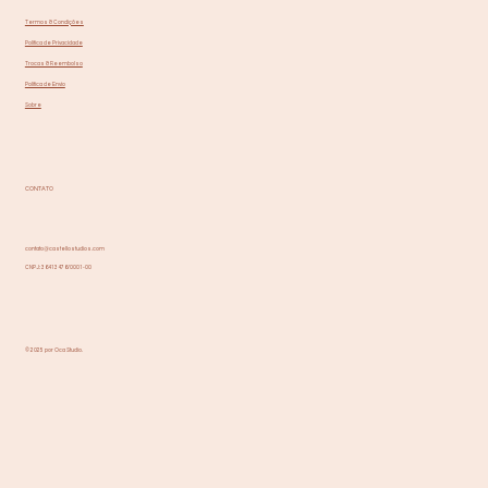
Termos & Condições
Política de Privacidade
Trocas & Reembolso
Política de Envio
Sobre
CONTATO
contato@castellostudios.com
CNPJ: 36413476/0001-00
© 2025 por Oca Studio.