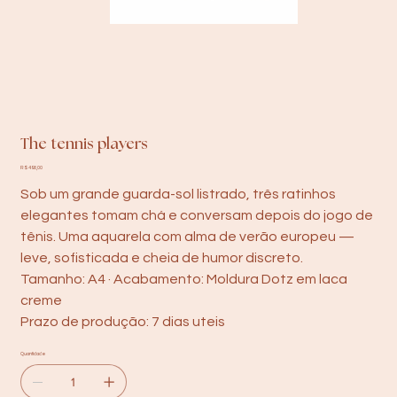
The tennis players
Preço
R$ 498,00
Sob um grande guarda-sol listrado, três ratinhos
elegantes tomam chá e conversam depois do jogo de
tênis. Uma aquarela com alma de verão europeu —
leve, sofisticada e cheia de humor discreto.
Tamanho: A4 · Acabamento: Moldura Dotz em laca
creme
Prazo de produção: 7 dias uteis
Quantidade