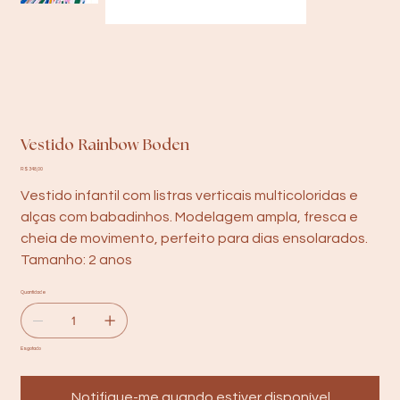
Vestido Rainbow Boden
Preço
R$ 348,00
Vestido infantil com listras verticais multicoloridas e
alças com babadinhos. Modelagem ampla, fresca e
cheia de movimento, perfeito para dias ensolarados.
Tamanho: 2 anos
Quantidade
Esgotado
Notifique-me quando estiver disponível