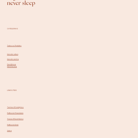
never sleep
CATEGORIAS
Todos os Produtos
Hora da Leitura
Hora do Lanche
Para Brincar
Para Decorar
LINKS ÚTEIS
Termos & Condições
Política de Privacidade
Trocas & Reembolso
Política de Envio
Sobre