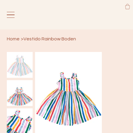
Home
>
Vestido Rainbow Boden