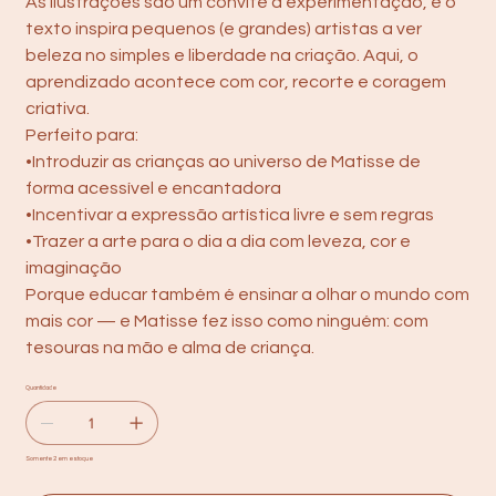
As ilustrações são um convite à experimentação, e o
texto inspira pequenos (e grandes) artistas a ver
beleza no simples e liberdade na criação. Aqui, o
aprendizado acontece com cor, recorte e coragem
criativa.
Perfeito para:
•Introduzir as crianças ao universo de Matisse de
forma acessível e encantadora
•Incentivar a expressão artística livre e sem regras
•Trazer a arte para o dia a dia com leveza, cor e
imaginação
Porque educar também é ensinar a olhar o mundo com
mais cor — e Matisse fez isso como ninguém: com
tesouras na mão e alma de criança.
Quantidade
Somente 2 em estoque