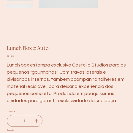
Lunch Box | Auto
Preço
R$ 198,00
Lunch box estampa exclusiva Castello Studios para os
pequenos "gourmands". Com travas laterais e
divisórioas internas, também acompanha talheres em
material reciclável, para deixar a experiência dos
pequenos completa! Produzida em pouquíssimas
unidades para garantir exclusividade da sua peça.
Quantidade
Esgotado