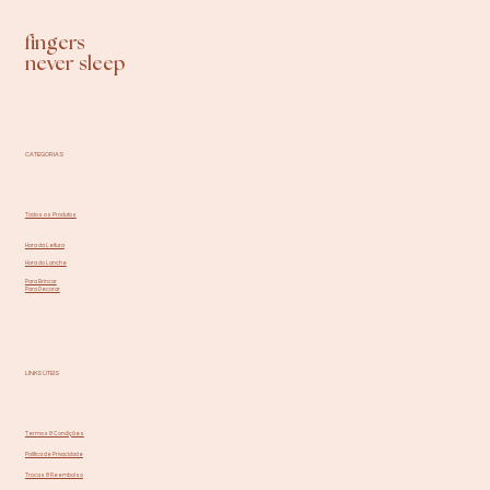
fingers
never sleep
CATEGORIAS
Todos os Produtos
Hora da Leitura
Hora do Lanche
Para Brincar
Para Decorar
LINKS ÚTEIS
Termos & Condições
Política de Privacidade
Trocas & Reembolso